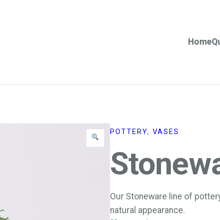
Home
Q
POTTERY
, 
VASES
Stonewa
Our Stoneware line of pottery
natural appearance.