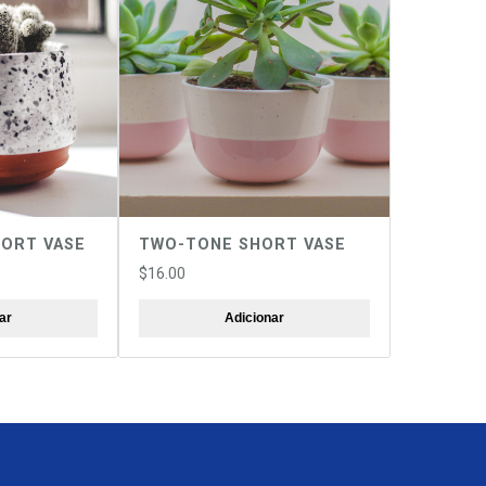
MOÇÃO
ORT VASE
TWO-TONE SHORT VASE
$
16.00
ar
Adicionar
.