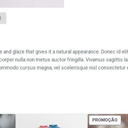
r
e
)
S
p
i
r
a
 and glaze that gives it a natural appearance. Donec id eli
l
V
orper nulla non metus auctor fringilla. Vivamus sagittis l
a
mmodo cursus magna, vel scelerisque nisl consectetur e
s
e
PRO
PROMOÇÃO
EM