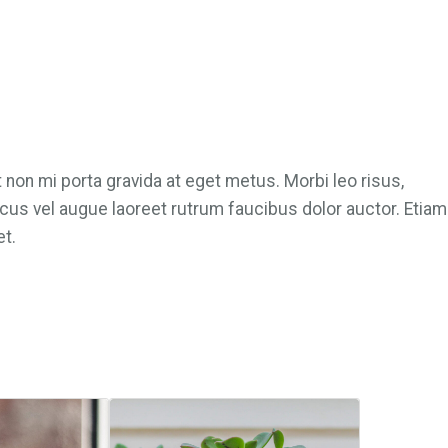
$
2
4
.
0
t non mi porta gravida at eget metus. Morbi leo risus,
0
acus vel augue laoreet rutrum faucibus dolor auctor. Etiam
.
t.
DUTO