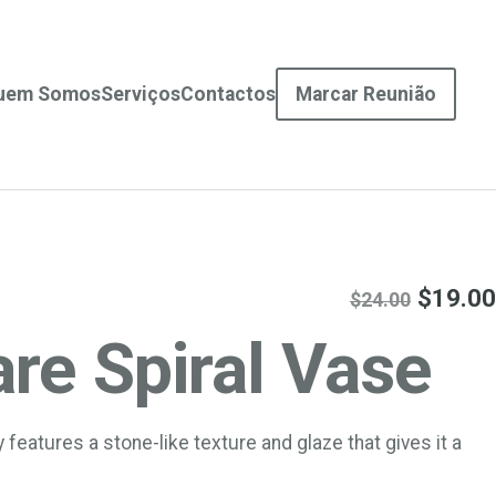
uem Somos
Serviços
Contactos
Marcar Reunião
O
$
19.00
$
24.00
p
re Spiral Vase
r
e
 features a stone-like texture and glaze that gives it a
ç
o