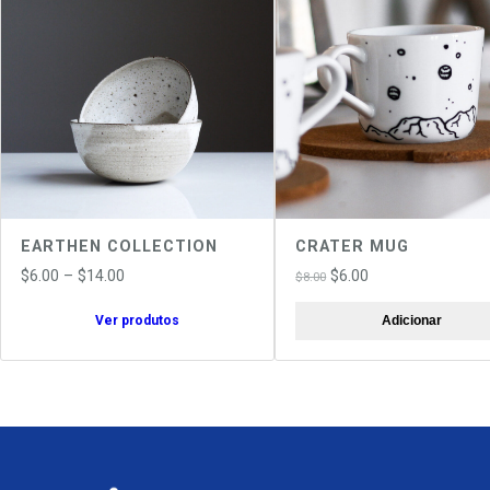
PROMOÇÃO
EARTHEN COLLECTION
CRATER MUG
Price
O
O
$
6.00
–
$
14.00
$
6.00
$
8.00
range:
preço
preço
Ver produtos
Adicionar
$6.00
original
atual
through
era:
é:
$14.00
$8.00.
$6.00.