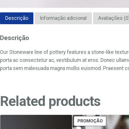
Descrição
Informação adicional
Avaliações (0
Descrição
Our Stoneware line of pottery features a stone-like texture
porta ac consectetur ac, vestibulum at eros. Donec ullamc
porta sem malesuada magna mollis euismod. Praesent co
Related products
PRODUTO
PROMOÇÃO
EM