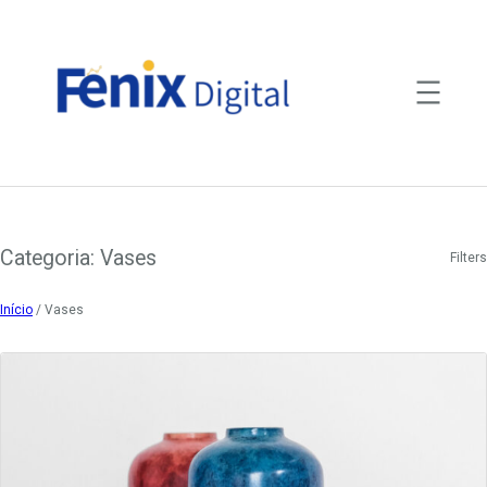
Saltar
para
o
conteúdo
Categoria:
Vases
Filters
Início
/ Vases