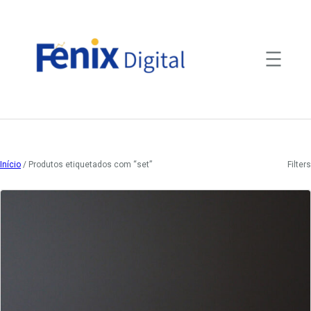
Saltar
para
o
conteúdo
Início
/ Produtos etiquetados com “set”
Filters