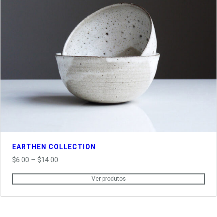
EARTHEN COLLECTION
Price
$
6.00
–
$
14.00
range:
Ver produtos
$6.00
through
$14.00